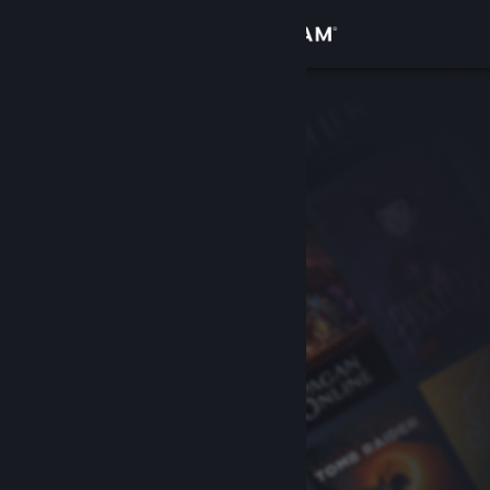
登入
商店
社群
關於
客服
變更語言
取得 Steam 行動應用程式
檢視電腦版網頁