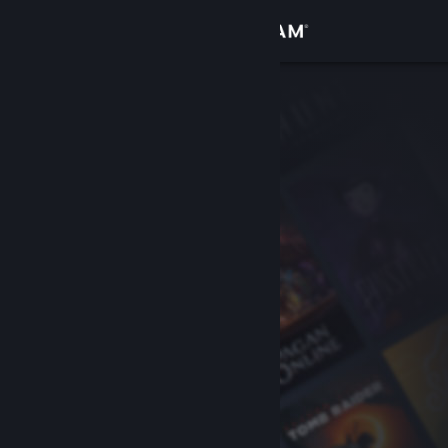
登入
商店
社群
關於
客服
變更語言
取得 Steam 行動應用程式
檢視電腦版網頁