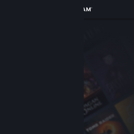
登入
商店
社群
關於
客服
變更語言
取得 Steam 行動應用程式
檢視電腦版網頁