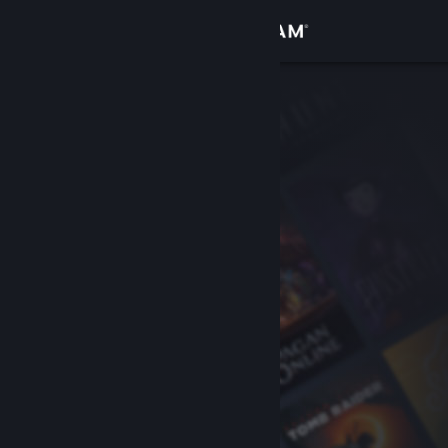
登入
商店
社群
關於
客服
變更語言
取得 Steam 行動應用程式
檢視電腦版網頁