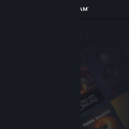
登入
商店
社群
關於
客服
變更語言
取得 Steam 行動應用程式
檢視電腦版網頁