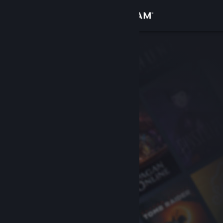
登入
商店
社群
關於
客服
變更語言
取得 Steam 行動應用程式
檢視電腦版網頁