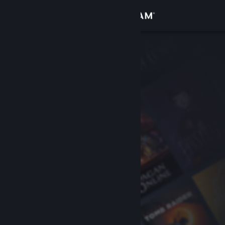
登入
商店
社群
關於
客服
變更語言
取得 Steam 行動應用程式
檢視電腦版網頁