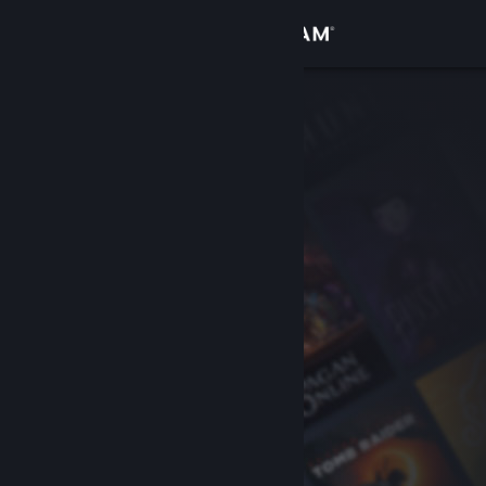
登入
商店
社群
關於
客服
變更語言
取得 Steam 行動應用程式
檢視電腦版網頁