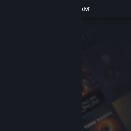
登入
商店
社群
關於
客服
變更語言
取得 Steam 行動應用程式
檢視電腦版網頁