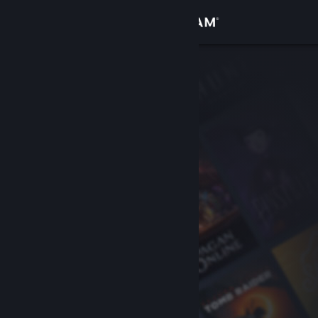
登入
商店
社群
關於
客服
變更語言
取得 Steam 行動應用程式
檢視電腦版網頁