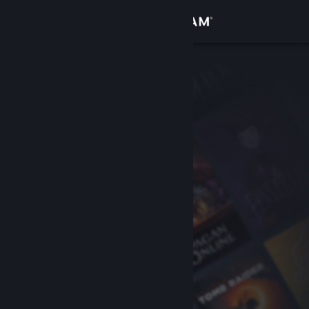
登入
商店
社群
關於
客服
變更語言
取得 Steam 行動應用程式
檢視電腦版網頁