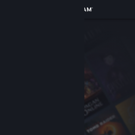
登入
商店
社群
關於
客服
變更語言
取得 Steam 行動應用程式
檢視電腦版網頁