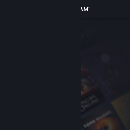
登入
商店
社群
關於
客服
變更語言
取得 Steam 行動應用程式
檢視電腦版網頁