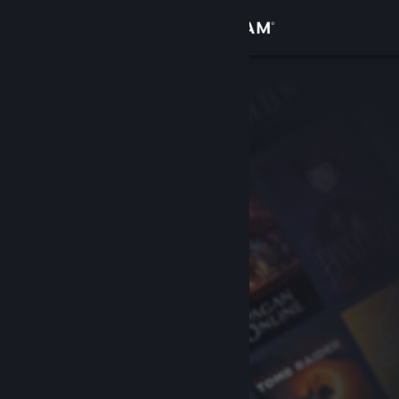
登入
商店
社群
關於
客服
變更語言
取得 Steam 行動應用程式
檢視電腦版網頁