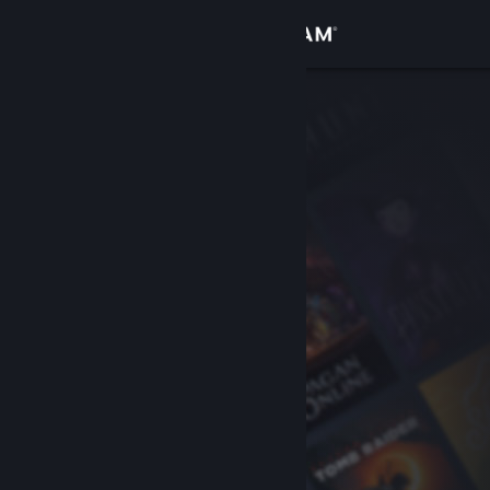
登入
商店
社群
關於
客服
變更語言
取得 Steam 行動應用程式
檢視電腦版網頁