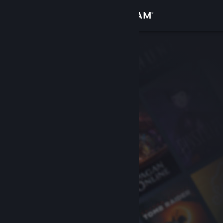
登入
商店
社群
關於
客服
變更語言
取得 Steam 行動應用程式
檢視電腦版網頁