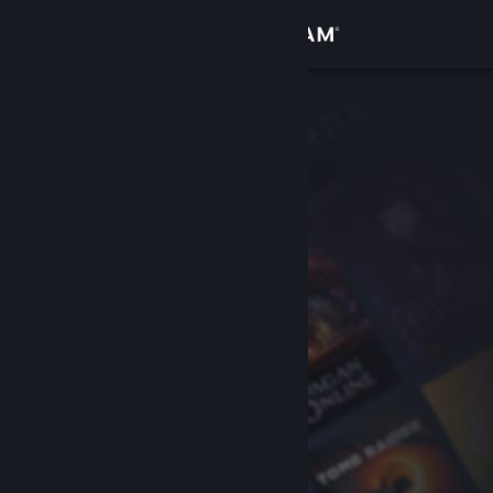
登入
商店
社群
關於
客服
變更語言
取得 Steam 行動應用程式
檢視電腦版網頁