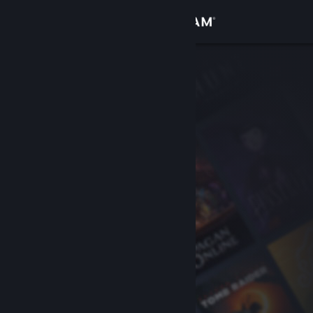
登入
商店
社群
關於
客服
變更語言
取得 Steam 行動應用程式
檢視電腦版網頁