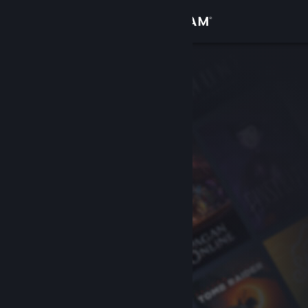
登入
商店
社群
關於
客服
變更語言
取得 Steam 行動應用程式
檢視電腦版網頁