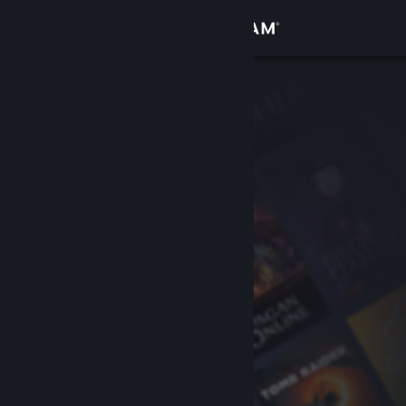
登入
商店
社群
關於
客服
變更語言
取得 Steam 行動應用程式
檢視電腦版網頁