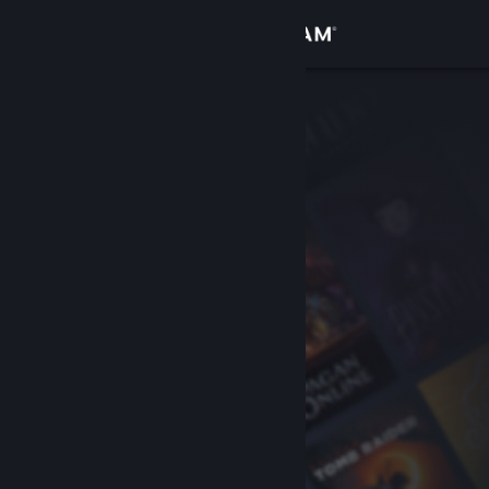
登入
商店
社群
關於
客服
變更語言
取得 Steam 行動應用程式
檢視電腦版網頁