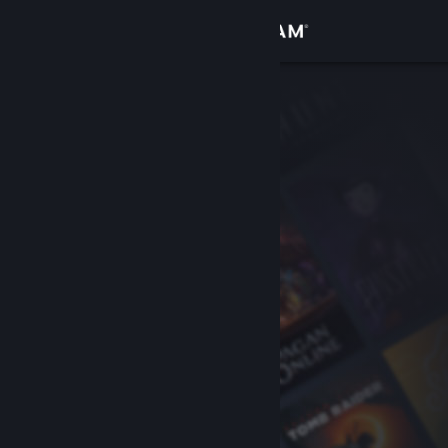
登入
商店
社群
關於
客服
變更語言
取得 Steam 行動應用程式
檢視電腦版網頁