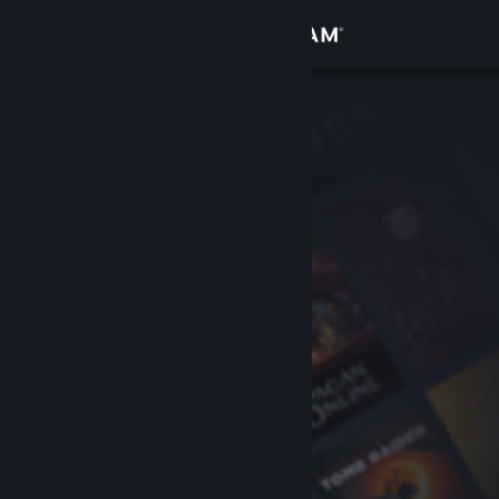
登入
商店
社群
關於
客服
變更語言
取得 Steam 行動應用程式
檢視電腦版網頁