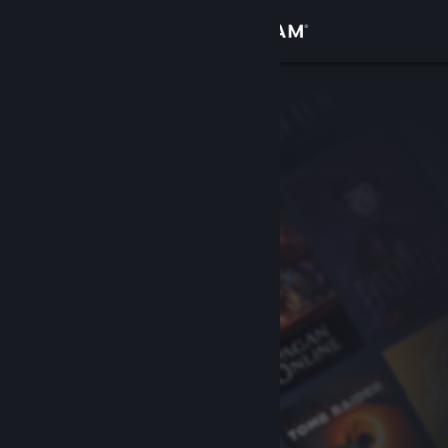
登入
商店
社群
關於
客服
變更語言
取得 Steam 行動應用程式
檢視電腦版網頁