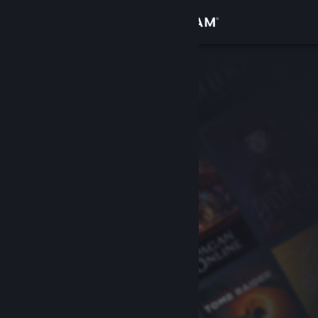
登入
商店
社群
關於
客服
變更語言
取得 Steam 行動應用程式
檢視電腦版網頁