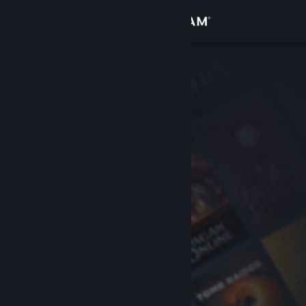
登入
商店
社群
關於
客服
變更語言
取得 Steam 行動應用程式
檢視電腦版網頁