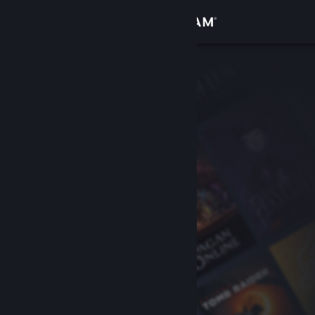
登入
商店
社群
關於
客服
變更語言
取得 Steam 行動應用程式
檢視電腦版網頁