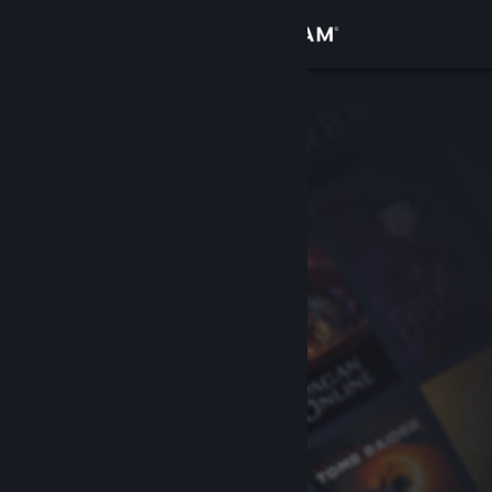
登入
商店
社群
關於
客服
變更語言
取得 Steam 行動應用程式
檢視電腦版網頁