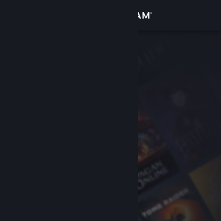
登入
商店
社群
關於
客服
變更語言
取得 Steam 行動應用程式
檢視電腦版網頁