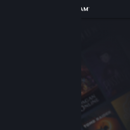
登入
商店
社群
關於
客服
變更語言
取得 Steam 行動應用程式
檢視電腦版網頁