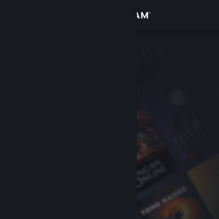
登入
商店
社群
關於
客服
變更語言
取得 Steam 行動應用程式
檢視電腦版網頁