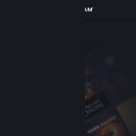
登入
商店
社群
關於
客服
變更語言
取得 Steam 行動應用程式
檢視電腦版網頁