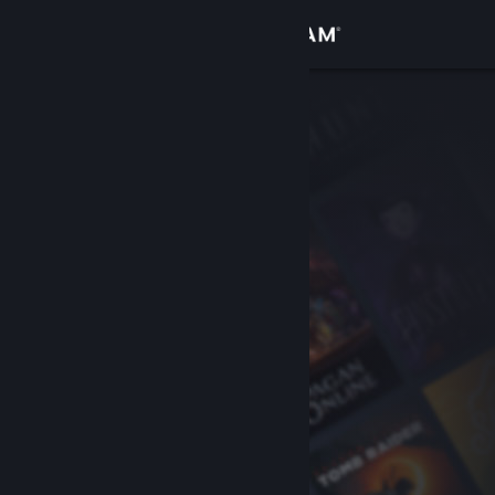
登入
商店
社群
關於
客服
變更語言
取得 Steam 行動應用程式
檢視電腦版網頁