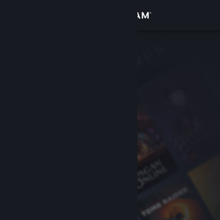
登入
商店
社群
關於
客服
變更語言
取得 Steam 行動應用程式
檢視電腦版網頁