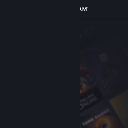
登入
商店
社群
關於
客服
變更語言
取得 Steam 行動應用程式
檢視電腦版網頁