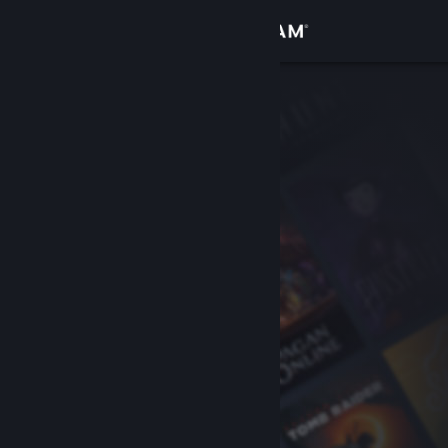
登入
商店
社群
關於
客服
變更語言
取得 Steam 行動應用程式
檢視電腦版網頁