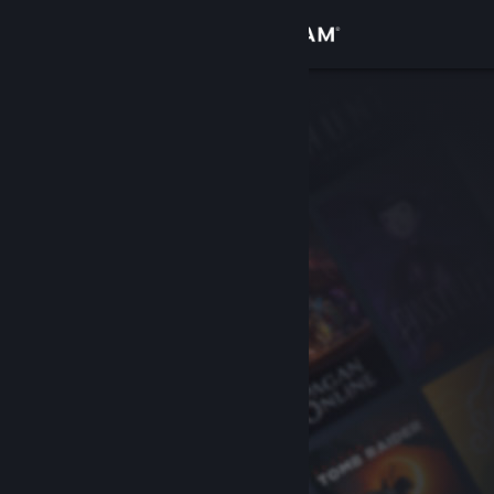
登入
商店
社群
關於
客服
變更語言
取得 Steam 行動應用程式
檢視電腦版網頁