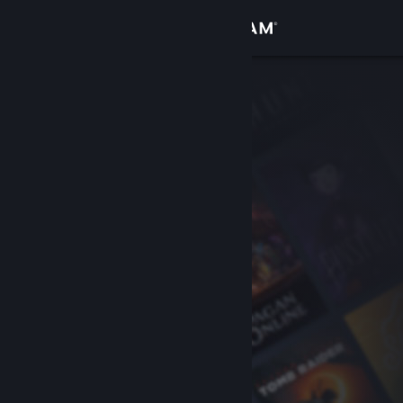
登入
商店
社群
關於
客服
變更語言
取得 Steam 行動應用程式
檢視電腦版網頁