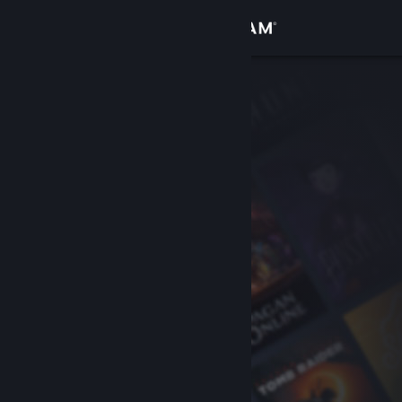
登入
商店
社群
關於
客服
變更語言
取得 Steam 行動應用程式
檢視電腦版網頁