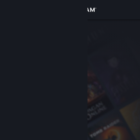
登入
商店
社群
關於
客服
變更語言
取得 Steam 行動應用程式
檢視電腦版網頁