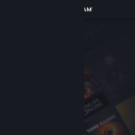
登入
商店
社群
關於
客服
變更語言
取得 Steam 行動應用程式
檢視電腦版網頁