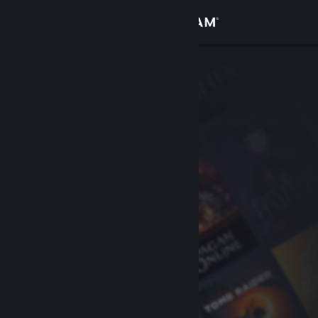
登入
商店
社群
關於
客服
變更語言
取得 Steam 行動應用程式
檢視電腦版網頁