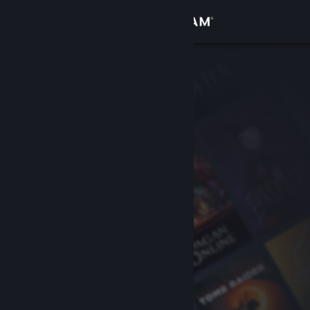
登入
商店
社群
關於
客服
變更語言
取得 Steam 行動應用程式
檢視電腦版網頁