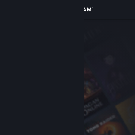
登入
商店
社群
關於
客服
變更語言
取得 Steam 行動應用程式
檢視電腦版網頁