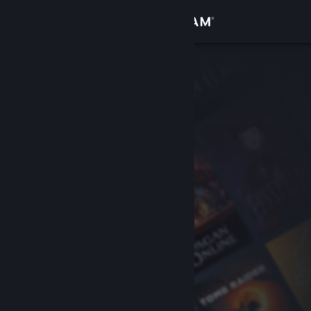
登入
商店
社群
關於
客服
變更語言
取得 Steam 行動應用程式
檢視電腦版網頁