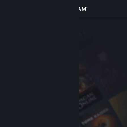
登入
商店
社群
關於
客服
變更語言
取得 Steam 行動應用程式
檢視電腦版網頁