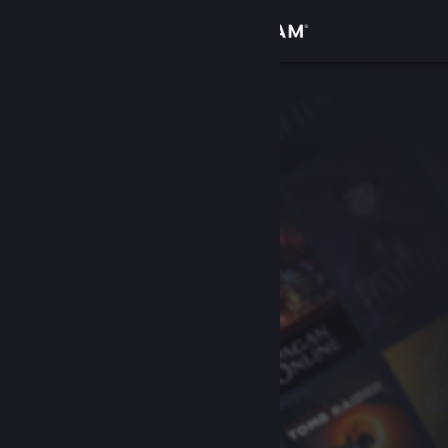
登入
商店
社群
關於
客服
變更語言
取得 Steam 行動應用程式
檢視電腦版網頁