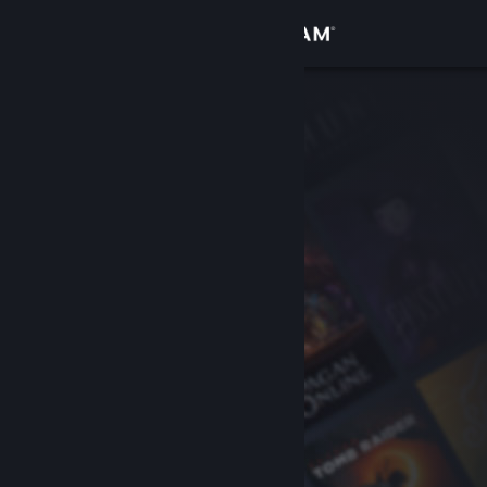
登入
商店
社群
關於
客服
變更語言
取得 Steam 行動應用程式
檢視電腦版網頁