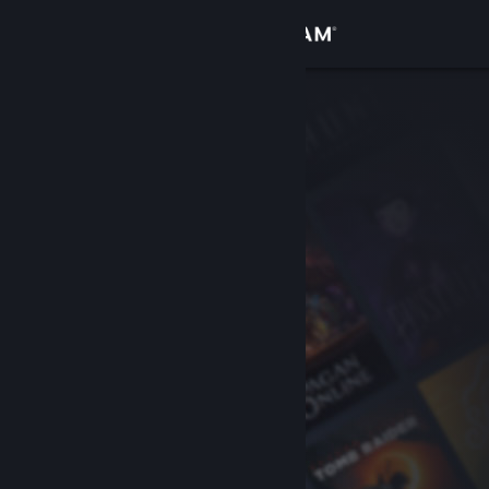
登入
商店
社群
關於
客服
變更語言
取得 Steam 行動應用程式
檢視電腦版網頁