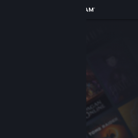
登入
商店
社群
關於
客服
變更語言
取得 Steam 行動應用程式
檢視電腦版網頁